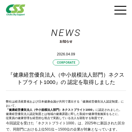
NEWS
採用HOME
お知らせ
インタビュー
2026.04.09
仕事と風景
CORPORATE
『健康経営優良法人（中小規模法人部門）ネクス
職場紹介ツアー
トブライト1000』の 認定を取得しました
CSSの働き方
弊社は経済産業省および日本健康会議が共同で選出する「健康経営優良法人認定制度」に
おいて、
「健康経営優良法人（中小規模法人部門）ネクストブライト1000」
採用FAQ
に認定されました。
健康経営優良法人認定制度とは地域の健康課題に即した取組や健康増進施策をもとに、
従業員の健康管理を経営的な視点で実践している法人を顕彰する制度です。
今回認定を受けた「ネクストブライト1000」は、2025年に新設された区分
動画紹介
で、同部門における上位501位～1500位の企業が対象となっています。