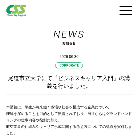
NEWS
採用HOME
お知らせ
インタビュー
2026.06.30
仕事と風景
CORPORATE
尾道市立大学にて『ビジネスキャリア入門』の講
職場紹介ツアー
義を行いました。
CSSの働き方
本講義は、学生が将来働く職場や社会を構成する企業について
理解を深めることを目的として開講されており、当社からはグランドハンド
採用FAQ
リングの仕事内容や役割に加え、
航空業界の仕組みやキャリア形成に関する考え方についての講義を実施しま
動画紹介
した。