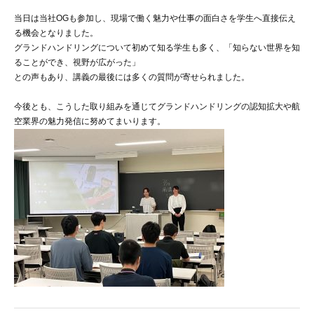
当日は当社OGも参加し、現場で働く魅力や仕事の面白さを学生へ直接伝え
求人情報
る機会となりました。
グランドハンドリングについて初めて知る学生も多く、「知らない世界を知
ることができ、視野が広がった」
企業情報
との声もあり、講義の最後には多くの質問が寄せられました。
お問い合わせ
今後とも、こうした取り組みを通じてグランドハンドリングの認知拡大や航
空業界の魅力発信に努めてまいります。