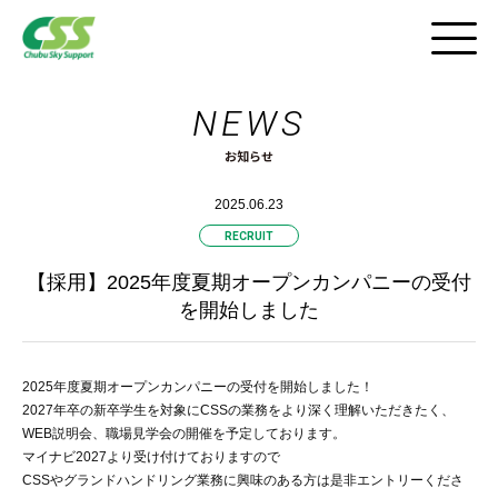
NEWS
採用HOME
お知らせ
インタビュー
2025.06.23
仕事と風景
RECRUIT
【採用】2025年度夏期オープンカンパニーの受付
職場紹介ツアー
を開始しました
CSSの働き方
2025年度夏期オープンカンパニーの受付を開始しました！
2027年卒の新卒学生を対象にCSSの業務をより深く理解いただきたく、
採用FAQ
WEB説明会、職場見学会の開催を予定しております。
マイナビ2027より受け付けておりますので
動画紹介
CSSやグランドハンドリング業務に興味のある方は是非エントリーくださ