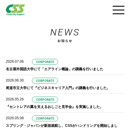
NEWS
採用HOME
お知らせ
インタビュー
仕事と風景
2026.07.06
CORPORATE
名古屋外国語大学にて「エアライン概論」の講義を行いました
職場紹介ツアー
2026.06.30
CORPORATE
尾道市立大学にて『ビジネスキャリア入門』の講義を行いました。
CSSの働き方
2026.05.26
CORPORATE
『セントレアの翼を支えるおしごと見学会』を実施しました。
採用FAQ
2026.05.08
CORPORATE
動画紹介
スプリング・ジャパンが新規就航し、CSSがハンドリングを開始しまし