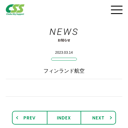
NEWS
採用HOME
お知らせ
インタビュー
2023.03.14
仕事と風景
フィンランド航空
職場紹介ツアー
CSSの働き方
採用FAQ
PREV
INDEX
NEXT
動画紹介