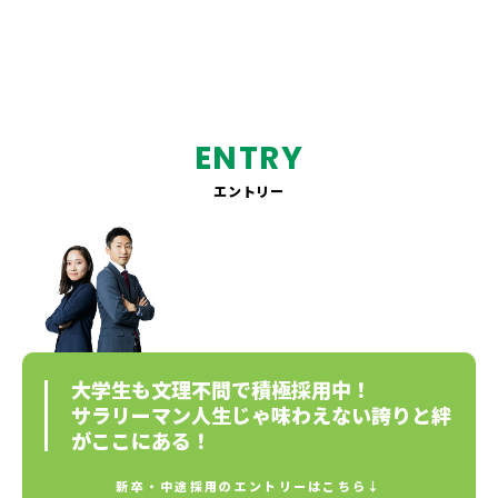
求人情報
企業情報
ENTRY
お問い合わせ
エントリー
大学生も文理不問で積極採用中！
サラリーマン人生じゃ味わえない誇りと絆
がここにある！
新卒・中途採用のエントリーはこちら↓